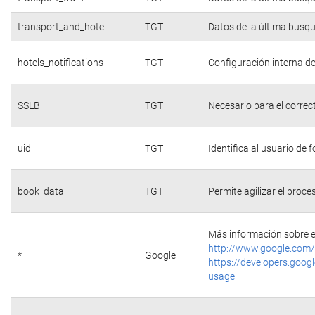
transport_and_hotel
TGT
Datos de la última busq
hotels_notifications
TGT
Configuración interna de
SSLB
TGT
Necesario para el correc
uid
TGT
Identifica al usuario de
book_data
TGT
Permite agilizar el proce
Más información sobre e
http://www.google.com/
*
Google
https://developers.googl
usage