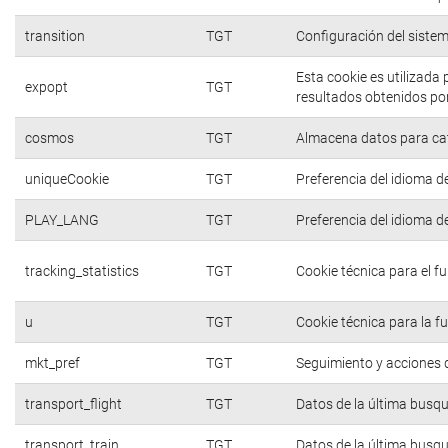
transition
TGT
Configuración del siste
Esta cookie es utilizada
expopt
TGT
resultados obtenidos por
cosmos
TGT
Almacena datos para cate
uniqueCookie
TGT
Preferencia del idioma d
PLAY_LANG
TGT
Preferencia del idioma d
tracking_statistics
TGT
Cookie técnica para el f
u
TGT
Cookie técnica para la f
mkt_pref
TGT
Seguimiento y acciones d
transport_flight
TGT
Datos de la última busq
transport_train
TGT
Datos de la última busq