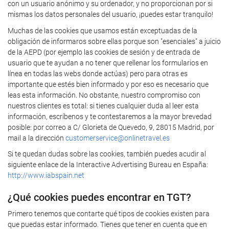
con un usuario anónimo y su ordenador, y no proporcionan por si
mismas los datos personales del usuario, ¡puedes estar tranquilo!
Muchas de las cookies que usamos están exceptuadas de la
obligación de informaros sobre ellas porque son "esenciales" a juicio
de la AEPD (por ejemplo las cookies de sesión y de entrada de
usuario que te ayudan a no tener que rellenar los formularios en
línea en todas las webs donde actúas) pero para otras es
importante que estés bien informado y por eso es necesario que
leas esta información. No obstante, nuestro compromiso con
nuestros clientes es total: si tienes cualquier duda al leer esta
información, escríbenos y te contestaremos a la mayor brevedad
posible: por correo a C/ Glorieta de Quevedo, 9, 28015 Madrid, por
mail a la dirección
customerservice@onlinetravel.es
Si te quedan dudas sobre las cookies, también puedes acudir al
siguiente enlace de la Interactive Advertising Bureau en España:
http://www.iabspain.net
¿Qué cookies puedes encontrar en TGT?
Primero tenemos que contarte qué tipos de cookies existen para
que puedas estar informado. Tienes que tener en cuenta que en