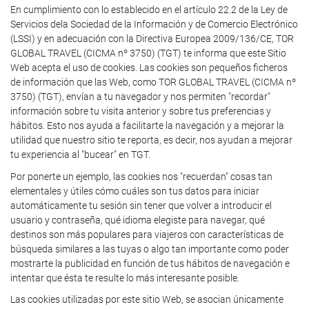
En cumplimiento con lo establecido en el artículo 22.2 de la Ley de
Servicios dela Sociedad de la Información y de Comercio Electrónico
(LSSI) y en adecuación con la Directiva Europea 2009/136/CE, TOR
GLOBAL TRAVEL (CICMA nº 3750) (TGT) te informa que este Sitio
Web acepta el uso de cookies. Las cookies son pequeños ficheros
de información que las Web, como TOR GLOBAL TRAVEL (CICMA nº
3750) (TGT), envían a tu navegador y nos permiten "recordar"
información sobre tu visita anterior y sobre tus preferencias y
hábitos. Esto nos ayuda a facilitarte la navegación y a mejorar la
utilidad que nuestro sitio te reporta, es decir, nos ayudan a mejorar
tu experiencia al "bucear" en TGT.
Por ponerte un ejemplo, las cookies nos "recuerdan" cosas tan
elementales y útiles cómo cuáles son tus datos para iniciar
automáticamente tu sesión sin tener que volver a introducir el
usuario y contraseña, qué idioma elegiste para navegar, qué
destinos son más populares para viajeros con características de
búsqueda similares a las tuyas o algo tan importante como poder
mostrarte la publicidad en función de tus hábitos de navegación e
intentar que ésta te resulte lo más interesante posible.
Las cookies utilizadas por este sitio Web, se asocian únicamente