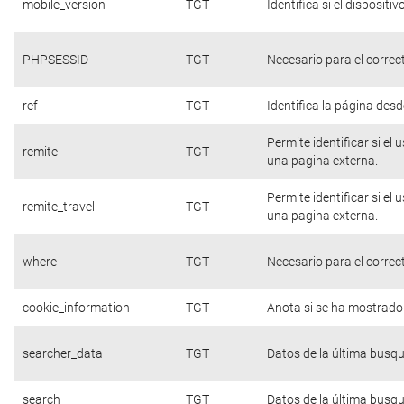
mobile_version
TGT
Identifica si el dispositiv
PHPSESSID
TGT
Necesario para el correc
ref
TGT
Identifica la página desde
Permite identificar si el
remite
TGT
una pagina externa.
Permite identificar si el
remite_travel
TGT
una pagina externa.
where
TGT
Necesario para el correc
cookie_information
TGT
Anota si se ha mostrado e
searcher_data
TGT
Datos de la última busq
search
TGT
Datos de la última busq