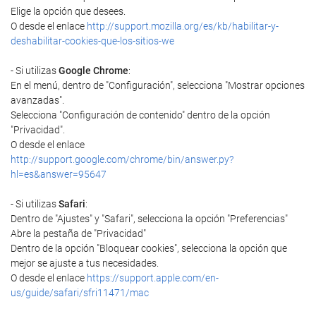
Elige la opción que desees.
O desde el enlace
http://support.mozilla.org/es/kb/habilitar-y-
deshabilitar-cookies-que-los-sitios-we
- Si utilizas
Google Chrome
:
En el menú, dentro de "Configuración", selecciona "Mostrar opciones
avanzadas".
Selecciona "Configuración de contenido" dentro de la opción
"Privacidad".
O desde el enlace
http://support.google.com/chrome/bin/answer.py?
hl=es&answer=95647
- Si utilizas
Safari
:
Dentro de "Ajustes" y "Safari", selecciona la opción "Preferencias"
Abre la pestaña de "Privacidad"
Dentro de la opción "Bloquear cookies", selecciona la opción que
mejor se ajuste a tus necesidades.
O desde el enlace
https://support.apple.com/en-
us/guide/safari/sfri11471/mac