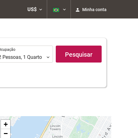
US$
Minha conta
upação
Ocupação
Pesquisar
2
Pessoas
,
1
Quarto
+
−