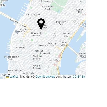
3000 ft
Leaflet
|
Map data ©
OpenStreetMap
contributors,
CC-BY-SA