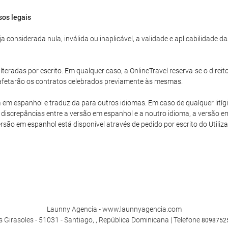
sos legais
 considerada nula, inválida ou inaplicável, a validade e aplicabilidade 
teradas por escrito. Em qualquer caso, a OnlineTravel reserva-se o direit
o afetarão os contratos celebrados previamente às mesmas.
a em espanhol e traduzida para outros idiomas. Em caso de qualquer litíg
discrepâncias entre a versão em espanhol e a noutro idioma, a versão em
versão em espanhol está disponível através de pedido por escrito do Utiliza
Launny Agencia - www.launnyagencia.com
s Girasoles - 51031 - Santiago, , República Dominicana | Telefone
8098752