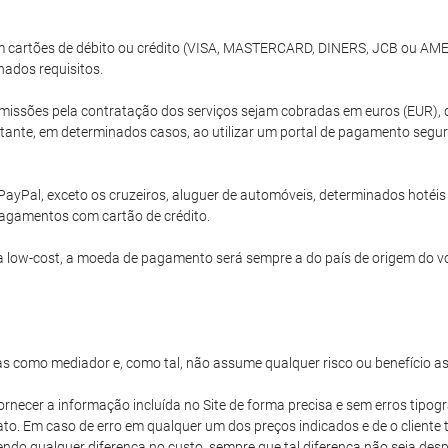
com cartões de débito ou crédito (VISA, MASTERCARD, DINERS, JCB ou A
nados requisitos.
issões pela contratação dos serviços sejam cobradas em euros (EUR), 
ante, em determinados casos, ao utilizar um portal de pagamento segur
PayPal, exceto os cruzeiros, aluguer de automóveis, determinados hoté
agamentos com cartão de crédito.
 low-cost, a moeda de pagamento será sempre a do país de origem do v
s como mediador e, como tal, não assume qualquer risco ou benefício a
ornecer a informação incluída no Site de forma precisa e sem erros tipogr
iato. Em caso de erro em qualquer um dos preços indicados e de o client
vendo qualquer diferença no custo, sempre que tal diferença não seja d