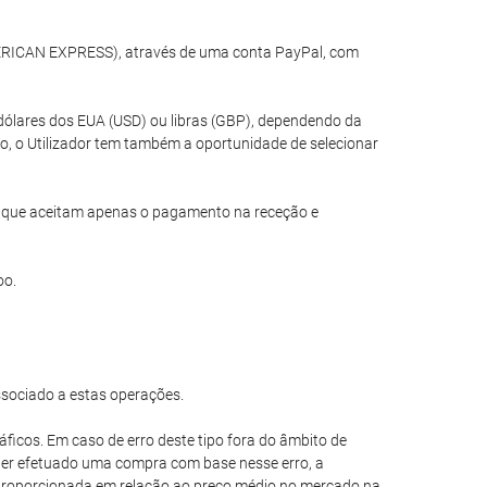
MERICAN EXPRESS), através de uma conta PayPal, com
dólares dos EUA (USD) ou libras (GBP), dependendo da
o, o Utilizador tem também a oportunidade de selecionar
is que aceitam apenas o pagamento na receção e
oo.
ssociado a estas operações.
áficos. Em caso de erro deste tipo fora do âmbito de
e ter efetuado uma compra com base nesse erro, a
esproporcionada em relação ao preço médio no mercado na