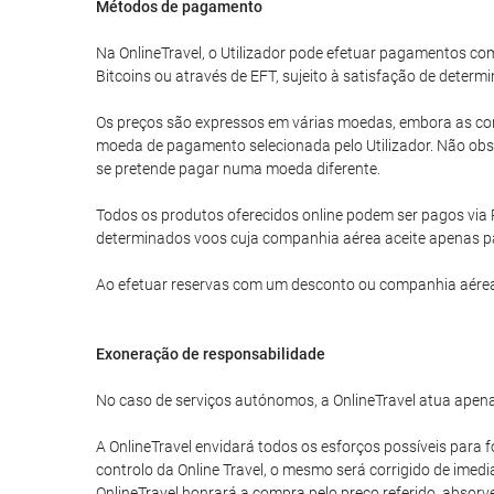
Métodos de pagamento
Na OnlineTravel, o Utilizador pode efetuar pagamentos 
Bitcoins ou através de EFT, sujeito à satisfação de determi
Os preços são expressos em várias moedas, embora as com
moeda de pagamento selecionada pelo Utilizador. Não obst
se pretende pagar numa moeda diferente.
Todos os produtos oferecidos online podem ser pagos via 
determinados voos cuja companhia aérea aceite apenas p
Ao efetuar reservas com um desconto ou companhia aérea
Exoneração de responsabilidade
No caso de serviços autónomos, a OnlineTravel atua apena
A OnlineTravel envidará todos os esforços possíveis para f
controlo da Online Travel, o mesmo será corrigido de imed
OnlineTravel honrará a compra pelo preço referido, absor