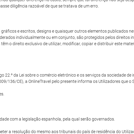
sse diligência razoável de que se tratava de um erro.
ráficos e escritos, designs e quaisquer outros elementos publicados nest
derados individualmente ou em conjunto, são protegidos pelos direitos int
m o direito exclusivo de utilizar, modificar, copiar e distribuir este mat
22.º da Lei sobre o comércio eletrónico e os serviços da sociedade de in
09/136/CE), a OnlineTravel pelo presente informa os Utilizadores que o Si
es.
dade com a legislação espanhola, pela qual serão governados.
ter a resolução do mesmo aos tribunais do país de residência do Utilizad