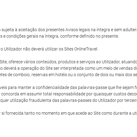
s sujeita à aceitação dos presentes Avisos legais na íntegra e sem adulter
s e condições gerais na íntegra, conforme definido no presente.
tilizador não deverá utilizar os Sites OnlineTravel.
e Site, oferece vários conteúdos, produtos e serviços ao Utilizador, atu
 deverá a operação do Site ser interpretada como um meio de vendas dire
hetes de comboio, reservas em hotéis ou o conjunto de dois ou mais dos ser
eis para manter a confidencialidade das palavras-passe que lhe sejam for
 concorda em assumir total responsabilidade por quaisquer custos decorr
uer utilização fraudulenta das palavras-passes do Utilizador por terceir
r si fornecida tanto no momento em que acede ao Site como durante a ut