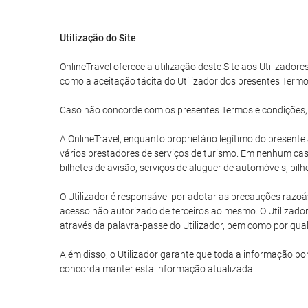
Utilização do Site
OnlineTravel oferece a utilização deste Site aos Utilizadore
como a aceitação tácita do Utilizador dos presentes Termo
Caso não concorde com os presentes Termos e condições, o U
A OnlineTravel, enquanto proprietário legítimo do present
vários prestadores de serviços de turismo. Em nenhum caso
bilhetes de avisão, serviços de aluguer de automóveis, bil
O Utilizador é responsável por adotar as precauções razoáv
acesso não autorizado de terceiros ao mesmo. O Utilizador
através da palavra-passe do Utilizador, bem como por qualq
Além disso, o Utilizador garante que toda a informação po
concorda manter esta informação atualizada.